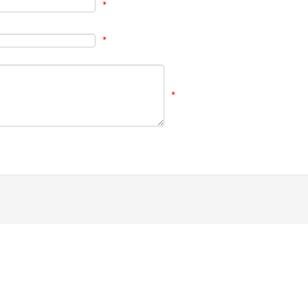
*
*
*