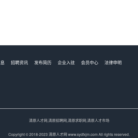
信息
招聘资讯
发布简历
企业入驻
会员中心
法律申明
们
清原人才网,清原招聘网,清原求职网,清原人才市场
Copyright © 2018-2023 清原人才网 www.sydfxjm.com All rights reserved.