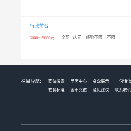
行政前台
/
全职
/
庆元
/
经验不限
/
不限
3000～5000元
栏目导航:
职位搜索
简历中心
名企展示
一句话
套餐标准
金币充值
意见建议
联系我