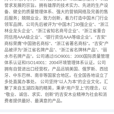
誉求发展的宗旨。拥有雄厚的技术实力、先进的生产设
备、健全的质量管理体系、强大的营销网络及完善的售
后服务；兢兢业业，致力创新，着力打造中国木门行业
领军品牌。公司先后被评为“中国木门30强企业”、“浙江
林业龙头企业”、“浙江省知名商号企业”、“浙江省重合
同信用AAA级企业”、“银行资信AAA等级企业”。“吉安”
商标荣膺“中国驰名商标”、“浙江省著名商标”。“吉安”产
品被评为“浙江省名牌产品”、“浙江省名牌林产品”、“丽
水市名牌产品”。公司通过ISO9001：2000国际质量管理
体系认证和ISO14001：2004环境管理体系认证。公司
拥有自营进出口经营权，产品远销美国、俄罗斯、西班
牙、中东巴林、南非等国家合地区。在全国各地设立了
多处直属办事处。 公司坚持“以人为本”的企业文化，汇
聚了来自五湖四海的精英，秉承“用户至上”的理念，以
“敬业、诚信、求实、创新”的吉安木业精神为社会和消
费者提供最好、最满意的产品。