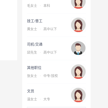
毛女士
·
本科
技工/普工
黄女士
·
高中以下
司机/交通
邱先生
·
高中以下
其他职位
张女士
·
中专/技校
文员
温女士
·
大专