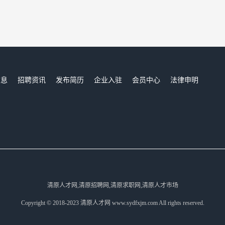
信息
招聘资讯
发布简历
企业入驻
会员中心
法律申明
们
清原人才网,清原招聘网,清原求职网,清原人才市场
Copyright © 2018-2023 清原人才网 www.sydfxjm.com All rights reserved.